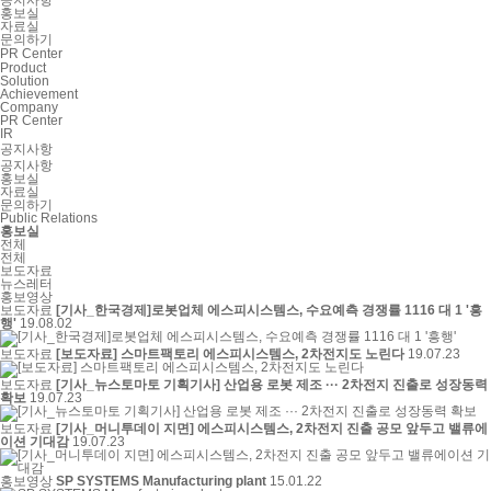
홍보실
자료실
문의하기
PR Center
Product
Solution
Achievement
Company
PR Center
IR
공지사항
공지사항
홍보실
자료실
문의하기
Public Relations
홍보실
전체
전체
보도자료
뉴스레터
홍보영상
보도자료
[기사_한국경제]로봇업체 에스피시스템스, 수요예측 경쟁률 1116 대 1 '흥
행'
19.08.02
보도자료
[보도자료] 스마트팩토리 에스피시스템스, 2차전지도 노린다
19.07.23
보도자료
[기사_뉴스토마토 기획기사] 산업용 로봇 제조 ··· 2차전지 진출로 성장동력
확보
19.07.23
보도자료
[기사_머니투데이 지면] 에스피시스템스, 2차전지 진출 공모 앞두고 밸류에
이션 기대감
19.07.23
홍보영상
SP SYSTEMS Manufacturing plant
15.01.22