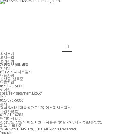
11
회사소개
오시는길
문의사항
개인정보처리방침
회사명
(주) 에스피시스템스
대표자명
심상균, 심효준
대표전화
055-371-5600
이메일
spsales@spsystems.co.kr
팩스
055-371-5606
본사
경남 양산시 어곡공단로123, 에스피시스템스
사업자번호
617-81-16288
배터리사업부
경상남도 창원시 마산회원구 자유무역6길 261, 제다동호(봉암동)
제품 문의하기
©
SP SYSTEMS. Co,. LTD.
All Rights Reserved.
Youtube