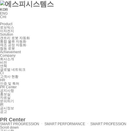
KOR
ENG
CHI
Product
로보틱스
이차전지
Solution
갠트리 로봇 자동화
통합 물류 자동화
제조 공정 자동화
협동 로봇
Achievement
Company
회사소개
비전
연혁
글로벌 네트워크
CI
고객사 현황
HR
인증 및 특허
PR Center
공지사항
홍보실
자료실
문의하기
IR
공시정보
공고
PR Center
SMART PROGRESSION ㆍ SMART PERFORMANCE ㆍ SMART PROFESSION
Scroll down
공지사항