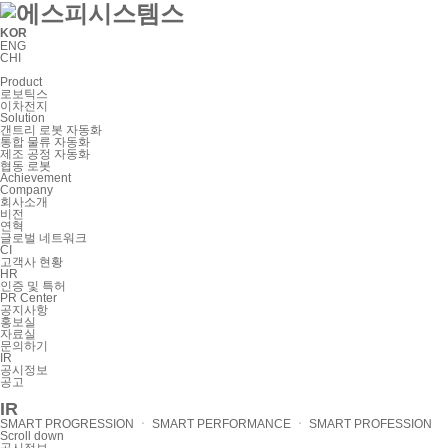
KOR
ENG
CHI
Product
로보틱스
이차전지
Solution
갠트리 로봇 자동화
통합 물류 자동화
제조 공정 자동화
협동 로봇
Achievement
Company
회사소개
비전
연혁
글로벌 네트워크
CI
고객사 현황
HR
인증 및 특허
PR Center
공지사항
홍보실
자료실
문의하기
IR
공시정보
공고
IR
SMART PROGRESSION ㆍ SMART PERFORMANCE ㆍ SMART PROFESSION
Scroll down
공시정보