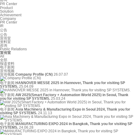
PR Center
Product
Solution
Achievement
Company
PR Center
IR
公告
公告
宣传室
资料室
咨询
Public Relations
宣传室
All
全部
报道资料
电子新闻
宣传视频
宣传视频
Company Profile (CN)
26.07.07
电子新闻
HANNOVER MESSE 2025 in Hannover, Thank you for visiting SP
SYSTEMS.
25.04.09
电子新闻
AW 2025(Smart Factory + Automation World 2025) in Seoul, Thank
you for visiting SP SYSTEMS.
25.03.24
电子新闻
Asia Machinery & Manufacturing Expo in Seoul 2024, Thank you for
visiting SP SYSTEMS.
24.11.13
电子新闻
MANUFACTURING EXPO 2024 in Bangkok, Thank you for visiting SP
SYSTEMS.
24.06.28