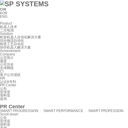
CHI
KOR
ENG
Product
机器人技术
二次电池
Solution
桁架机器人自动化解决方案
综合物流自动化
制造工艺自动化
协作机器人解决方案
Achievement
Company
公司简介
愿景
公司历史
全球网络
CI
客户公司现状
HR
认证&专利
PR Center
公告
宣传室
资料室
咨询
PR Center
SMART PROGRESSION ㆍ SMART PERFORMANCE ㆍ SMART PROFESSION
Scroll down
公告
宣传室
资料室
咨询